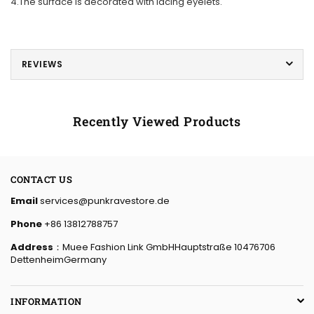
4.The surface is decorated with lacing eyelets.
REVIEWS
Recently Viewed Products
CONTACT US
Email
services@punkravestore.de
Phone
+86 13812788757
Address
：Muee Fashion Link GmbHHauptstraße 10476706
DettenheimGermany
INFORMATION