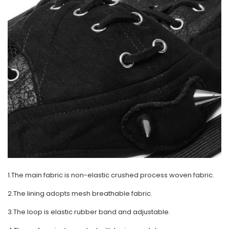
1.The main fabric is non-elastic crushed process woven fabric.
2.The lining adopts mesh breathable fabric.
3.The loop is elastic rubber band and adjustable.