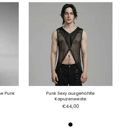
he Punk
Punk Sexy ausgehöhlte
Kapuzenweste
Normaler
€44,00
Preis