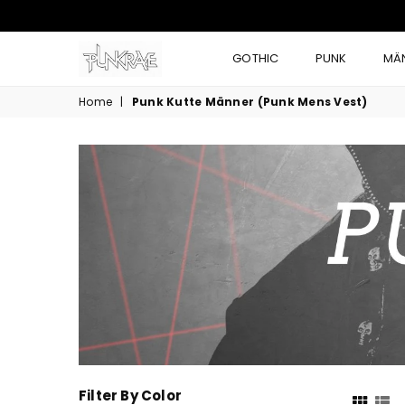
GOTHIC
PUNK
MÄ
Home
|
Punk Kutte Männer (Punk Mens Vest)
PUNK KUTTE MÄNNER (PUNK MENS 
Filter By Color