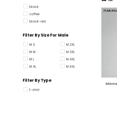
black
coffee
black-red
Filter By Size For Male
M.S
M.2XL
M.M
M.3XL
M.L
M.4XL
M.XL
M.5XL
Filter By Type
Männer
t-shirt