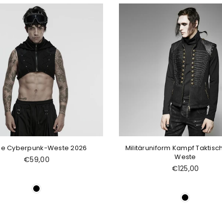
ze Cyberpunk-Weste 2026
Militäruniform Kampf Taktisc
Weste
Normaler
€59,00
Preis
Normaler
€125,00
Preis