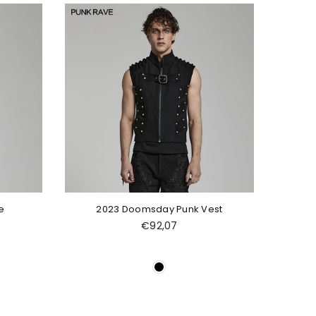
e
2023 Doomsday Punk Vest
Normaler
€92,07
Preis