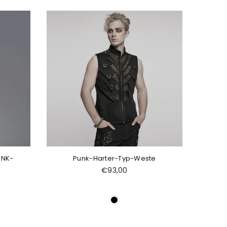
UNK-
Punk-Harter-Typ-Weste
Normaler
€93,00
Preis