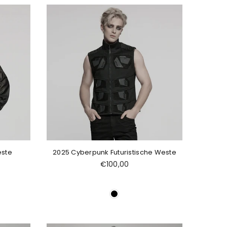
este
2025 Cyberpunk Futuristische Weste
Normaler
€100,00
Preis