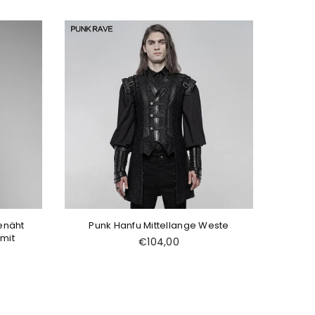
enäht
Punk Hanfu Mittellange Weste
mit
Normaler
€104,00
Preis