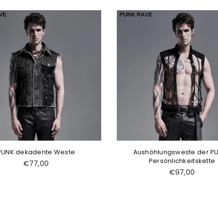
PUNK dekadente Weste
Aushöhlungsweste der P
Persönlichkeitskette
Normaler
€77,00
Preis
Normaler
€97,00
Preis