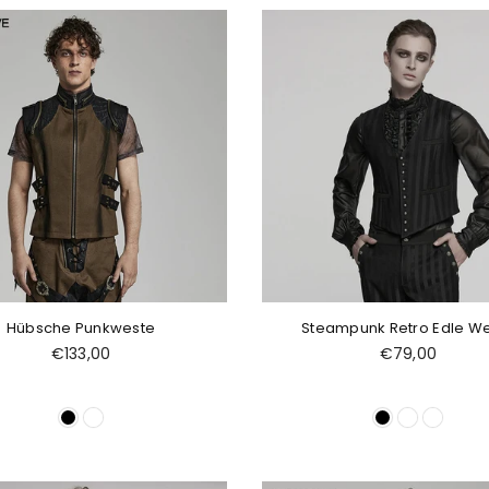
Hübsche Punkweste
Steampunk Retro Edle W
Normaler
Normaler
€133,00
€79,00
Preis
Preis