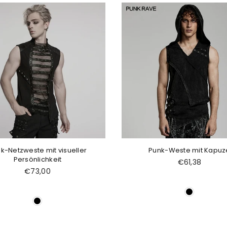
k-Netzweste mit visueller
Punk-Weste mit Kapuz
Persönlichkeit
Normaler
€61,38
Normaler
Preis
€73,00
Preis