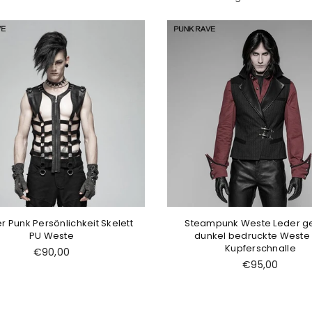
 Punk Persönlichkeit Skelett
Steampunk Weste Leder g
PU Weste
dunkel bedruckte Weste 
Kupferschnalle
Normaler
€90,00
Preis
Normaler
€95,00
Preis