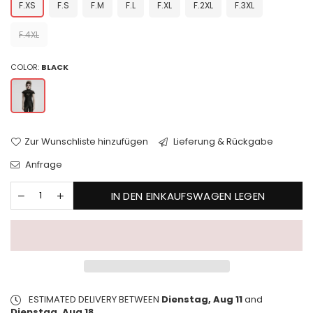
F.XS
F.S
F.M
F.L
F.XL
F.2XL
F.3XL
F.4XL
COLOR:
BLACK
Zur Wunschliste hinzufügen
Lieferung & Rückgabe
Anfrage
IN DEN EINKAUFSWAGEN LEGEN
ESTIMATED DELIVERY BETWEEN
Dienstag, Aug 11
and
Dienstag, Aug 18
.