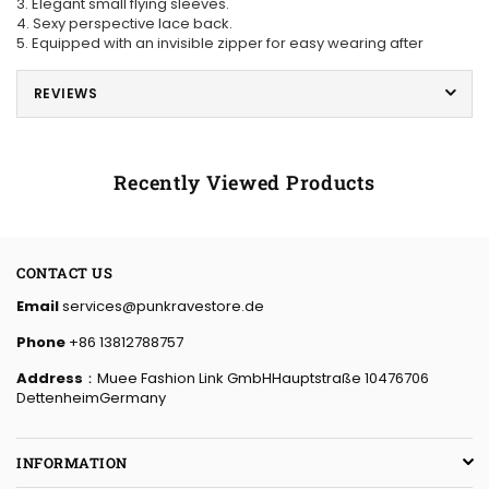
3. Elegant small flying sleeves.
4. Sexy perspective lace back.
5. Equipped with an invisible zipper for easy wearing after
REVIEWS
Recently Viewed Products
CONTACT US
Email
services@punkravestore.de
Phone
+86 13812788757
Address
：Muee Fashion Link GmbHHauptstraße 10476706
DettenheimGermany
INFORMATION