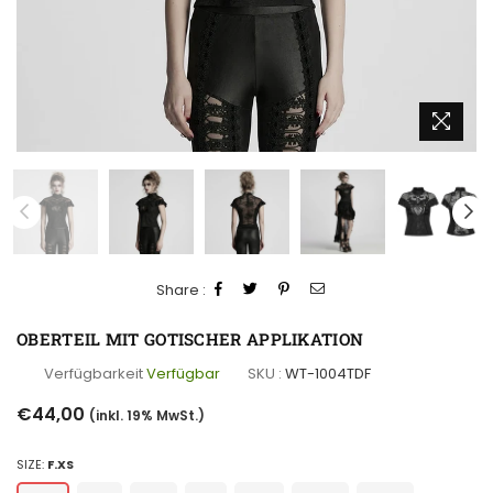
Share :
OBERTEIL MIT GOTISCHER APPLIKATION
Verfügbarkeit
Verfügbar
SKU :
WT-1004TDF
Normaler
€44,00
(inkl. 19% MwSt.)
Preis
SIZE:
F.XS