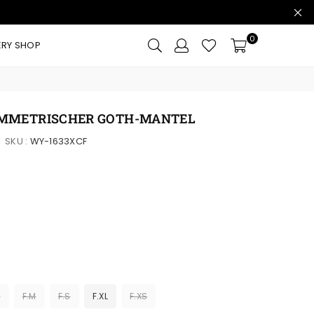
0
ERY SHOP
MMETRISCHER GOTH-MANTEL
SKU :
WY-1633XCF
L
F.M
F.S
F.XL
F.XS