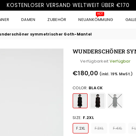
KOSTENLOSER VERSAND WELTWEIT ÜBER €170
HOT
NNER
DAMEN
ZUBEHÖR
NEUANKÖMMLING
GALL
nderschöner symmetrischer Goth-Mantel
WUNDERSCHÖNER SY
Verfügbarkeit
Verfügbar
Normaler
€180,00
(inkl. 19% MwSt.)
Preis
COLOR:
BLACK
SIZE:
F.2XL
F.2XL
F.3XL
F.4XL
F.