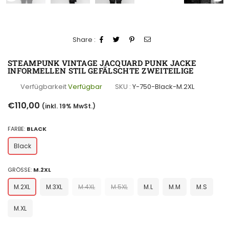
Share :
STEAMPUNK VINTAGE JACQUARD PUNK JACKE
INFORMELLEN STIL GEFÄLSCHTE ZWEITEILIGE
Verfügbarkeit
Verfügbar
SKU :
Y-750-Black-M.2XL
Normaler
€110,00
(inkl. 19% MwSt.)
Preis
FARBE:
BLACK
Black
GRÖSSE:
M.2XL
M.2XL
M.3XL
M.4XL
M.5XL
M.L
M.M
M.S
M.XL