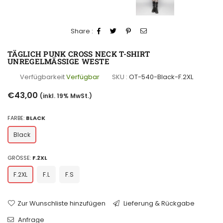
Share :
TÄGLICH PUNK CROSS NECK T-SHIRT
UNREGELMÄSSIGE WESTE
Verfügbarkeit
Verfügbar
SKU :
OT-540-Black-F.2XL
Normaler
€43,00
(inkl. 19% MwSt.)
Preis
FARBE:
BLACK
Black
GRÖSSE:
F.2XL
F.2XL
F.L
F.S
Zur Wunschliste hinzufügen
Lieferung & Rückgabe
Anfrage