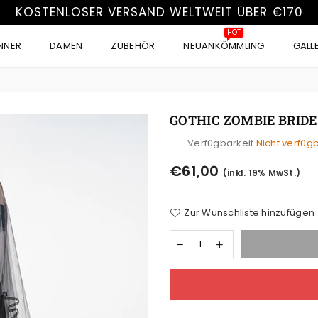
KOSTENLOSER VERSAND WELTWEIT ÜBER €170
HOT
NNER
DAMEN
ZUBEHÖR
NEUANKÖMMLING
GALL
GOTHIC ZOMBIE BRIDE
Verfügbarkeit
Nicht verfüg
Normaler
€61,00
(inkl. 19% MwSt.)
Preis
Zur Wunschliste hinzufügen