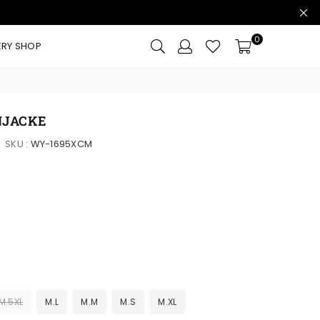
0
ERY SHOP
NJACKE
SKU :
WY-1695XCM
M.5XL
M.L
M.M
M.S
M.XL