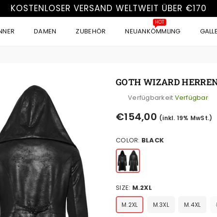
KOSTENLOSER VERSAND WELTWEIT ÜBER €170
HOT
NNER
DAMEN
ZUBEHÖR
NEUANKÖMMLING
GALL
GOTH WIZARD HERRE
Verfügbarkeit
Verfügbar
Normaler
€154,00
(inkl. 19% MwSt.)
Preis
COLOR:
BLACK
SIZE:
M.2XL
M.2XL
M.3XL
M.4XL