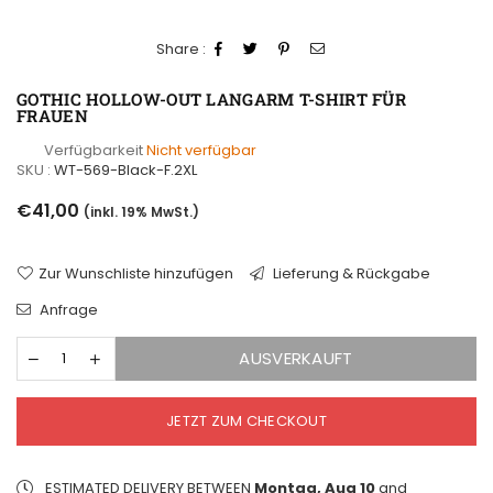
Share :
GOTHIC HOLLOW-OUT LANGARM T-SHIRT FÜR
FRAUEN
Verfügbarkeit
Nicht verfügbar
SKU :
WT-569-Black-F.2XL
Normaler
€41,00
(inkl. 19% MwSt.)
Preis
Zur Wunschliste hinzufügen
Lieferung & Rückgabe
Anfrage
AUSVERKAUFT
JETZT ZUM CHECKOUT
ESTIMATED DELIVERY BETWEEN
Montag, Aug 10
and