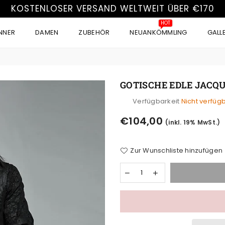
KOSTENLOSER VERSAND WELTWEIT ÜBER €170
HOT
NNER
DAMEN
ZUBEHÖR
NEUANKÖMMLING
GALL
GOTISCHE EDLE JACQ
Verfügbarkeit
Nicht verfüg
Normaler
€104,00
(inkl. 19% MwSt.)
Preis
Zur Wunschliste hinzufügen