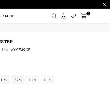
0
ERY SHOP
USTER
SKU :
WY-1712CCF
F.XL
F.2XL
F.3XL
F.4XL