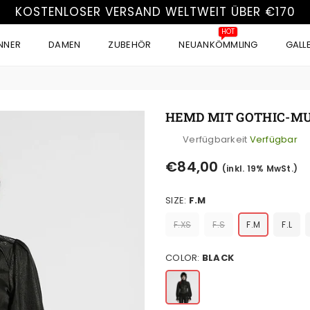
KOSTENLOSER VERSAND WELTWEIT ÜBER €170
HOT
NNER
DAMEN
ZUBEHÖR
NEUANKÖMMLING
GALL
HEMD MIT GOTHIC-M
Verfügbarkeit
Verfügbar
Normaler
€84,00
(inkl. 19% MwSt.)
Preis
SIZE:
F.M
F.XS
F.S
F.M
F.L
COLOR:
BLACK