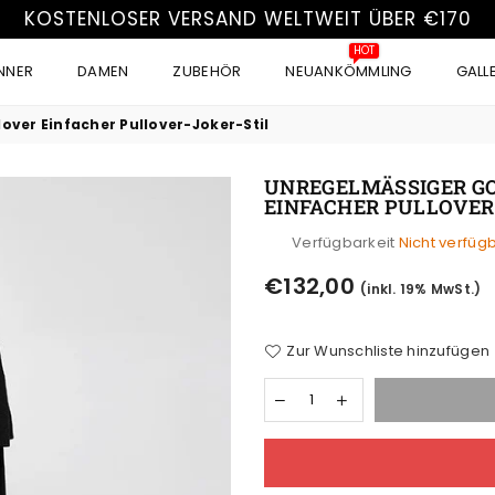
KOSTENLOSER VERSAND WELTWEIT ÜBER €170
HOT
NNER
DAMEN
ZUBEHÖR
NEUANKÖMMLING
GALL
over Einfacher Pullover-Joker-Stil
UNREGELMÄSSIGER GOT
INFACHER PULLOVER-
Verfügbarkeit
Nicht verfüg
Normaler
€132,00
(inkl. 19% MwSt.)
Preis
Zur Wunschliste hinzufügen