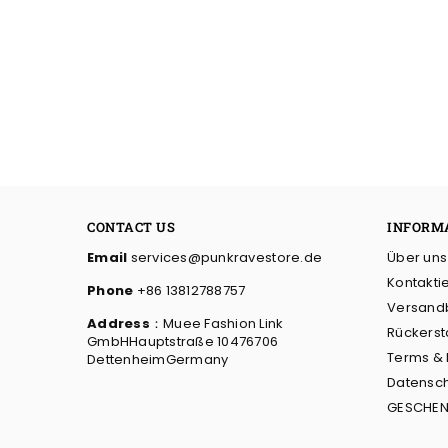
CONTACT US
INFORM
Email
services@punkravestore.de
Über uns
Kontakti
Phone
+86 13812788757
Versand
Address
：Muee Fashion Link
Rückerst
GmbHHauptstraße 10476706
Terms &
DettenheimGermany
Datensch
GESCHEN