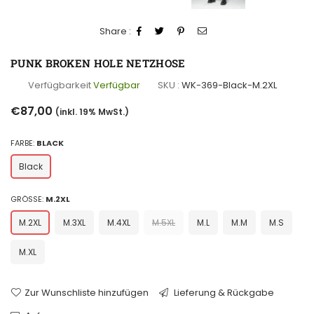
Share :
PUNK BROKEN HOLE NETZHOSE
Verfügbarkeit
Verfügbar
SKU :
WK-369-Black-M.2XL
Normaler
€87,00
(inkl. 19% MwSt.)
Preis
FARBE:
BLACK
Black
GRÖSSE:
M.2XL
M.2XL
M.3XL
M.4XL
M.5XL
M.L
M.M
M.S
M.XL
Zur Wunschliste hinzufügen
Lieferung & Rückgabe