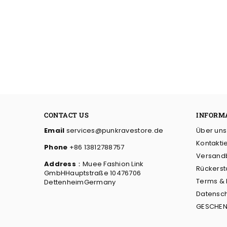
CONTACT US
INFORM
Email
services@punkravestore.de
Über uns
Kontakti
Phone
+86 13812788757
Versand
Address
：Muee Fashion Link
Rückerst
GmbHHauptstraße 10476706
Terms &
DettenheimGermany
Datensch
GESCHEN