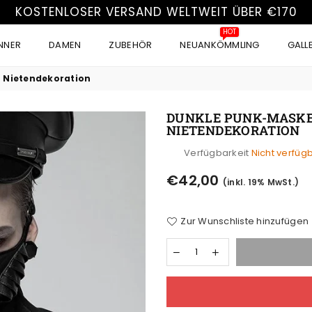
KOSTENLOSER VERSAND WELTWEIT ÜBER €170
HOT
NNER
DAMEN
ZUBEHÖR
NEUANKÖMMLING
GALL
 Nietendekoration
DUNKLE PUNK-MASKE
NIETENDEKORATION
Verfügbarkeit
Nicht verfüg
Normaler
€42,00
(inkl. 19% MwSt.)
Preis
Zur Wunschliste hinzufügen