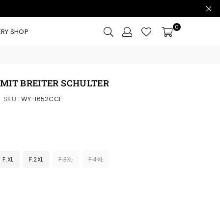
0
ERY SHOP
 MIT BREITER SCHULTER
SKU :
WY-1652CCF
F.XL
F.2XL
F.3XL
F.4XL