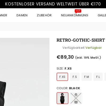
KOSTENLOSER VERSAND WELTWEIT ÜBER €170
HOT
NNER
DAMEN
ZUBEHÖR
NEUANKÖMMLING
GALL
RETRO-GOTHIC-SHIRT
Verfügbarkeit
Verfügbar
Normaler
€89,30
(inkl. 19% MwSt.)
Preis
SIZE:
F.XS
F.XS
F.S
F.M
F.L
COLOR:
BLACK