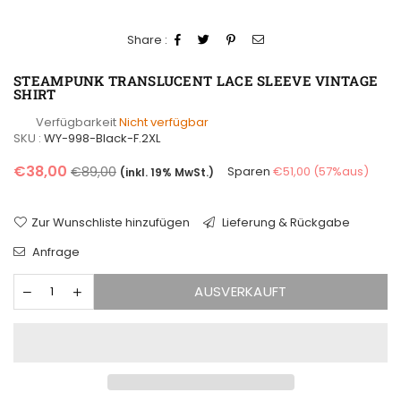
Share :
STEAMPUNK TRANSLUCENT LACE SLEEVE VINTAGE
SHIRT
Verfügbarkeit
Nicht verfügbar
SKU :
WY-998-Black-F.2XL
Normaler
€38,00
€89,00
Sparen
€51,00
(
57
%aus)
(inkl. 19% MwSt.)
Preis
Zur Wunschliste hinzufügen
Lieferung & Rückgabe
Anfrage
AUSVERKAUFT