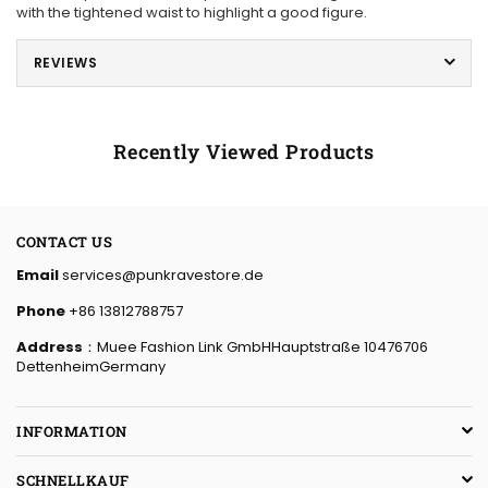
with the tightened waist to highlight a good figure.
REVIEWS
Recently Viewed Products
CONTACT US
Email
services@punkravestore.de
Phone
+86 13812788757
Address
：Muee Fashion Link GmbHHauptstraße 10476706
DettenheimGermany
INFORMATION
SCHNELLKAUF