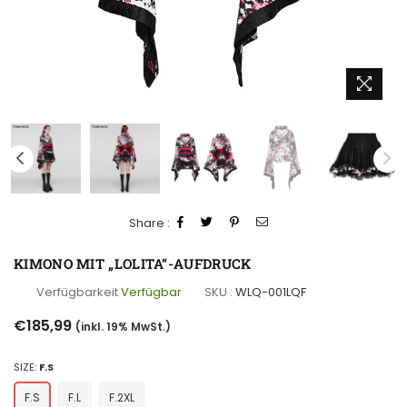
Share :
KIMONO MIT „LOLITA“-AUFDRUCK
Verfügbarkeit
Verfügbar
SKU :
WLQ-001LQF
Normaler
€185,99
(inkl. 19% MwSt.)
Preis
SIZE:
F.S
F.S
F.L
F.2XL