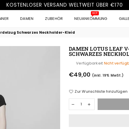
KOSTENLOSER VERSAND WELTWEIT ÜBER €170
HOT
NNER
DAMEN
ZUBEHÖR
NEUANKÖMMLING
GALL
rdelzug Schwarzes Neckholder-Kleid
DAMEN LOTUS LEAF 
SCHWARZES NECKHOL
Verfügbarkeit
Nicht verfüg
Normaler
€49,00
(inkl. 19% MwSt.)
Preis
Zur Wunschliste hinzufügen