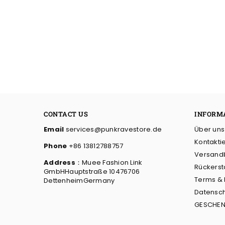
CONTACT US
INFORM
Email
services@punkravestore.de
Über uns
Kontakti
Phone
+86 13812788757
Versand
Address
：Muee Fashion Link
Rückerst
GmbHHauptstraße 10476706
Terms &
DettenheimGermany
Datensch
GESCHEN